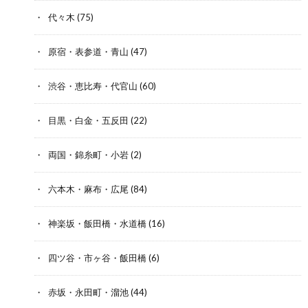
代々木
(75)
原宿・表参道・青山
(47)
渋谷・恵比寿・代官山
(60)
目黒・白金・五反田
(22)
両国・錦糸町・小岩
(2)
六本木・麻布・広尾
(84)
神楽坂・飯田橋・水道橋
(16)
四ツ谷・市ヶ谷・飯田橋
(6)
赤坂・永田町・溜池
(44)