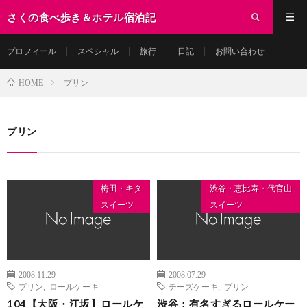
さくの食べ歩き＆ホテル宿泊記
プロフィール
スペシャル
旅行
日記
お問い合わせ
プリン
HOME
プリン
梅田・キタ
渋谷・恵比寿・代官山
スイーツ
スイーツ
2008.11.29
2008.07.29
プリン
,
ロールケーキ
チーズケーキ
,
プリン
104【大阪・江坂】ロールケ
渋谷：有名すぎるロールケー