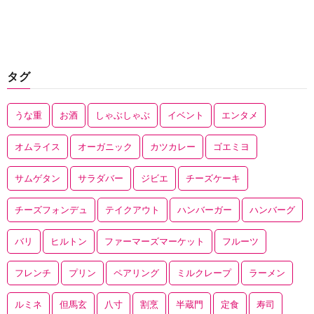
タグ
うな重
お酒
しゃぶしゃぶ
イベント
エンタメ
オムライス
オーガニック
カツカレー
ゴエミヨ
サムゲタン
サラダバー
ジビエ
チーズケーキ
チーズフォンデュ
テイクアウト
ハンバーガー
ハンバーグ
バリ
ヒルトン
ファーマーズマーケット
フルーツ
フレンチ
プリン
ペアリング
ミルクレープ
ラーメン
ルミネ
但馬玄
八寸
割烹
半蔵門
定食
寿司