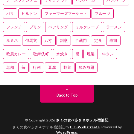
バリ
ヒルトン
ファーマーズマーケット
フルーツ
フレンチ
プリン
ペアリング
ミルクレープ
ラーメン
ルミネ
但馬玄
八寸
割烹
半蔵門
定食
寿司
欧風カレー
歌舞伎町
水炊き
熊
燻製
牛タン
老舗
苺
行列
豆腐
野菜
飲み放題
Back to Top
© Copyright 2026
さくの食べ歩き＆ホテル宿泊記
.
さくの食べ歩き＆ホテル宿泊記 by
FIT-Web Create
. Powered by
WordPress
.