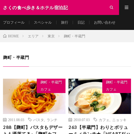
さくの食べ歩き＆ホテル宿泊記
プロフィール
スペシャル
旅行
日記
お問い合わせ
エリア
東京
麹町・半蔵門
HOME
麹町・半蔵門
麹町・半蔵門
麹町・半蔵門
カフェ
カフェ
2011.08.03
パスタ
,
ランチ
2010.07.03
カフェ
,
ニョッキ
288【麹町】パスタもデザー
263【半蔵門】わりとボリュ
トも洒落てる♪「麹町カフ
ーミィランチ★「HEARTS(ハ