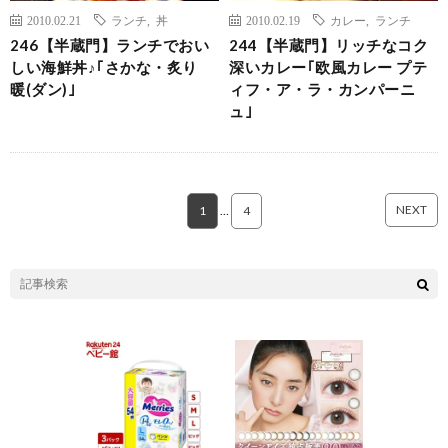
2010.02.21
ランチ
,
丼
2010.02.19
カレー
,
ランチ
246【半蔵門】ランチでおい
244【半蔵門】リッチなコク
しい海鮮丼♪｢さかな・炙り
深いカレー｢欧風カレー プテ
暖(ダン)｣
ィフ・ア・ラ・カンパーニ
ュ｣
NEXT
1
…
4