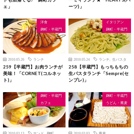
ェ」
ーツ)」
洋食
イタリアン
麹町・半蔵門
麹町・半蔵門
2010.05.26
ランチ
2010.05.24
ランチ
,
生パスタ
259【半蔵門】お肉ランチが
258【半蔵門】もっちもちの
美味！「CORNET(コルネッ
生パスタランチ「Sempre(セ
ト)」
ンプレ)」
麹町・半蔵門
麹町・半蔵門
カフェ
うどん・蕎麦
2010.03.13
サンド
,
麹町
2010.03.03
蕎麦