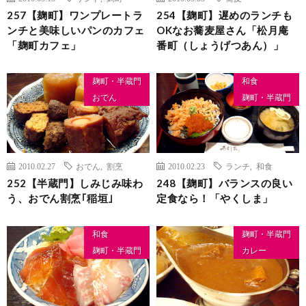
257【麹町】ワンプレートラ
254【麹町】遅めのランチも
ンチと美味しいパンのカフェ
OKなお蕎麦屋さん「松月庵
「麹町カフェ」
番町（しょうげつあん）」
麹町・半蔵門
和食
おでん
麹町・半蔵門
2010.02.27
おでん
,
割烹
2010.02.23
ランチ
,
和食
252【半蔵門】しみじみ味わ
248【麹町】バランスの良い
う、おでん割烹｢稲垣｣
定食なら！「やくしま」
和食
麹町・半蔵門
麹町・半蔵門
カレー