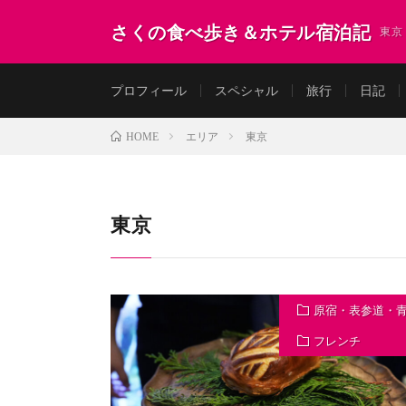
さくの食べ歩き＆ホテル宿泊記
東京
プロフィール
スペシャル
旅行
日記
エリア
東京
HOME
東京
原宿・表参道・
フレンチ