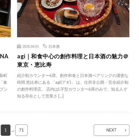
2026.04.01
日本酒
NA
agi｜和食中心の創作料理と日本酒の魅力＠
東京・恵比寿
桜新町
紹介制カウンター6席。創作和食と日本酒ペアリングの濃密な
「食
時間 恵比寿にある 「agi(アギ)」 は、住所非公開・完全紹介制
プン
の創作料理店。 店内はL字型カウンター6席のみで、知る人ぞ
知る存在として営業さ […]
1
…
71
NEXT