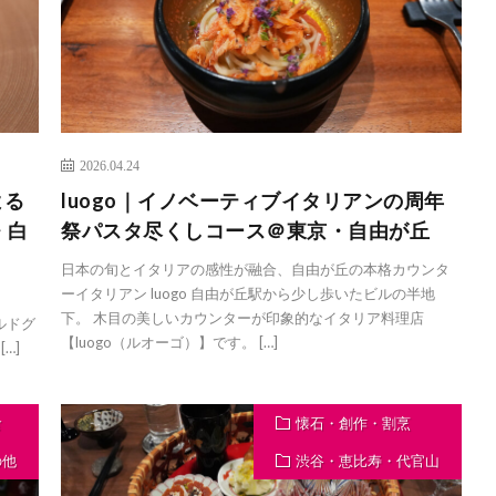
2026.04.24
よる
luogo｜イノベーティブイタリアンの周年
・白
祭パスタ尽くしコース＠東京・自由が丘
日本の旬とイタリアの感性が融合、自由が丘の本格カウンタ
ーイタリアン luogo 自由が丘駅から少し歩いたビルの半地
下。 木目の美しいカウンターが印象的なイタリア料理店
ラルドグ
【luogo（ルオーゴ）】です。 […]
[…]
食
懐石・創作・割烹
の他
渋谷・恵比寿・代官山