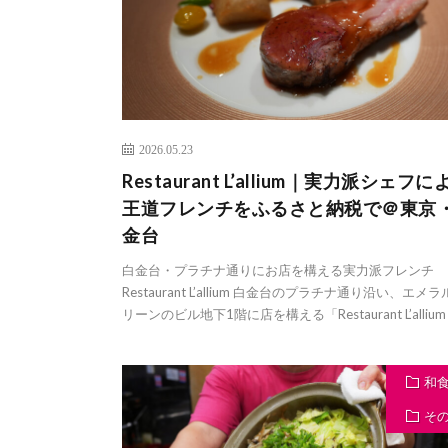
2026.05.23
Restaurant L’allium｜実力派シェフに
王道フレンチをふるさと納税で＠東京
金台
白金台・プラチナ通りにお店を構える実力派フレンチ
Restaurant L’allium 白金台のプラチナ通り沿い、エメ
リーンのビル地下1階に店を構える「Restaurant L’allium 
和
そ