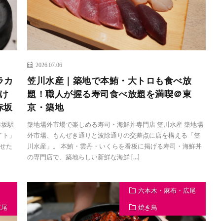
2026.07.06
ラカ
笠川水産｜築地で本鮪・大トロも食べ放
け
題！職人が握る寿司食べ放題を満喫＠東
赤坂
京・築地
赤坂駅
築地場外市場で楽しめる寿司・海鮮丼専門店 笠川水産 築地場
 イト」
外市場、もんぜき通りと波除通りの交差点に店を構える「笠
せた
川水産」。 本鮪・雲丹・いくらを看板に掲げる寿司・海鮮丼
の専門店で、築地らしい新鮮な海鮮 […]
六本木・麻布・広尾
広尾
焼き鳥