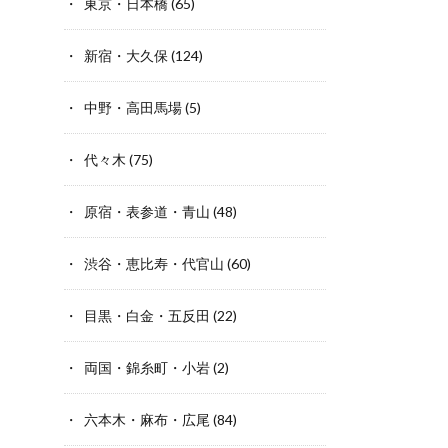
東京・日本橋
(65)
新宿・大久保
(124)
中野・高田馬場
(5)
代々木
(75)
原宿・表参道・青山
(48)
渋谷・恵比寿・代官山
(60)
目黒・白金・五反田
(22)
両国・錦糸町・小岩
(2)
六本木・麻布・広尾
(84)