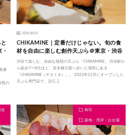
2026.08.03
みと
CHIKAMINE｜定番だけじゃない。旬の食
京・
材を自由に楽しむ創作天ぷら＠東京・渋谷
渋谷で楽しむ、自由な発想の天ぷら「CHIKAMINE」 渋谷駅か
ら徒歩7〜8分ほど、並木橋方面へ歩いた場所にある
表参
「CHIKAMINE（チカミネ）」。 2022年12月にオープンした
天ぷら専門店で、20 […]
自然の
溜池
寿司
築地・湾岸・お台場