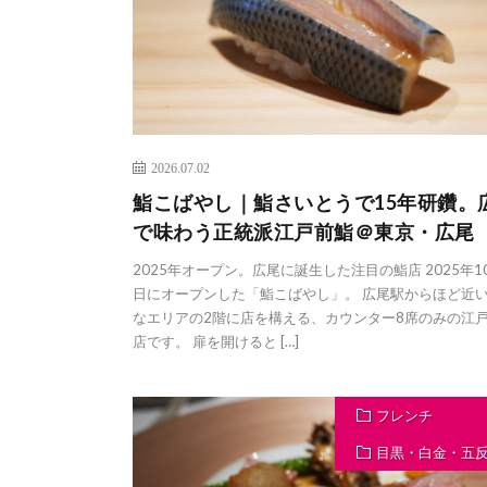
2026.07.02
鮨こばやし｜鮨さいとうで15年研鑽。
で味わう正統派江戸前鮨＠東京・広尾
2025年オープン。広尾に誕生した注目の鮨店 2025年1
日にオープンした「鮨こばやし」。 広尾駅からほど近
なエリアの2階に店を構える、カウンター8席のみの江
店です。 扉を開けると […]
フレンチ
目黒・白金・五