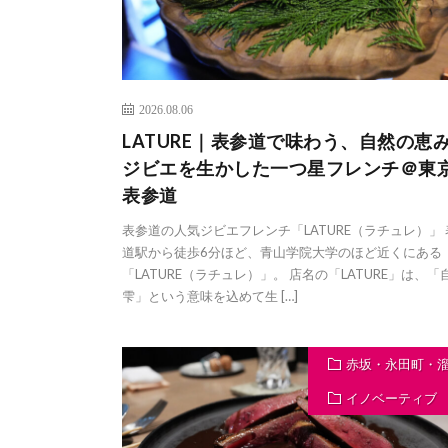
2026.08.06
LATURE｜表参道で味わう、自然の恵
ジビエを生かした一つ星フレンチ＠東
表参道
表参道の人気ジビエフレンチ「LATURE（ラチュレ）」 
道駅から徒歩6分ほど、青山学院大学のほど近くにある
「LATURE（ラチュレ）」。 店名の「LATURE」は、「
雫」という意味を込めて生 […]
赤坂・永田町・
イノベーティブ