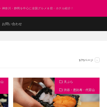
・神奈川・静岡を中心に全国グルメ＆宿・ホテル紹介！
お問い合わせ
1/71ページ
>
青山
天ぷら
渋谷・恵比寿・代官山