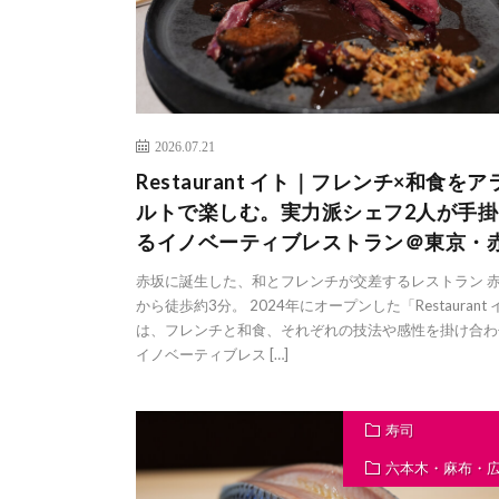
2026.07.21
Restaurant イト｜フレンチ×和食をア
ルトで楽しむ。実力派シェフ2人が手掛
るイノベーティブレストラン＠東京・
赤坂に誕生した、和とフレンチが交差するレストラン 
から徒歩約3分。 2024年にオープンした「Restaurant
は、フレンチと和食、それぞれの技法や感性を掛け合わ
イノベーティブレス […]
寿司
六本木・麻布・