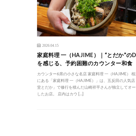
2026.04.15
家庭料理 一（HAJIME）｜“とだか”のD
を感じる、予約困難のカウンター和食
カウンター6席の小さな名店 家庭料理 一（HAJIME） 
にある「家庭料理 一（HAJIME）」は、五反田の人気店
堂とだか」で修行を積んだ山崎祥平さんが独立してオー
したお店。 店内はカウ […]