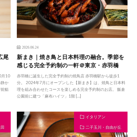
2026.06.24
広尾
新まき｜焼き鳥と日本料理の融合。季節を
感じる完全予約制の一軒＠東京・赤羽橋
0月10
赤羽橋に誕生した完全予約制の焼鳥店 赤羽橋駅から徒歩1
い静か
分。 2024年7月にオープンした【新まき】は、焼鳥と日本料
戸前鮨
理を組み合わせたコースを楽しめる完全予約制のお店。 飯倉
公園前に建つ「麻布ハイツ」1階 […]
イタリアン
反田
二子玉川・自由が丘