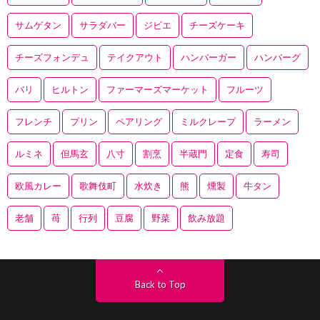
サムゲタン
サラダバー
ジビエ
チーズケーキ
チーズフォンデュ
テイクアウト
ハンバーガー
ハンバーグ
バリ
ヒルトン
ファーマーズマーケット
フルーツ
フレンチ
プリン
ペアリング
ミルクレープ
ラーメン
ルミネ
但馬玄
八寸
割烹
半蔵門
定食
寿司
欧風カレー
歌舞伎町
水炊き
熊
燻製
牛タン
老舗
苺
行列
豆腐
野菜
飲み放題
Back to Top