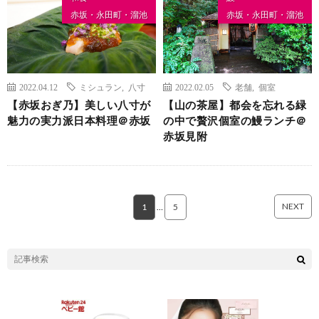
赤坂・永田町・溜池
赤坂・永田町・溜池
2022.04.12
ミシュラン
,
八寸
2022.02.05
老舗
,
個室
【赤坂おぎ乃】美しい八寸が
【山の茶屋】都会を忘れる緑
魅力の実力派日本料理＠赤坂
の中で贅沢個室の鰻ランチ＠
赤坂見附
NEXT
1
…
5