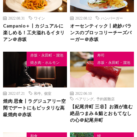
2022.08.31
ワイン
2022.08.12
ハンバーガー
Campanio＋丨カジュアルに
オーセンティック丨絶妙バラ
楽しめる！工夫溢れるイタリ
ンスのブロッコリーチーズバ
アン＠赤坂
ーガー＠赤坂
赤坂・永田町・溜池
寿司
焼き肉・ホルモン
赤坂・永田町・溜池
2022.07.21
和牛
,
個室
2022.06.10
ペアリング
,
予約困難店
焼肉 思食丨ラグジュアリー空
【紀尾井町 三谷】お酒が進む
間でデートにもピッタリな高
絶品つまみ＆鮨とおもてなし
級焼肉＠赤坂
の心＠紀尾井町
和食
鰻