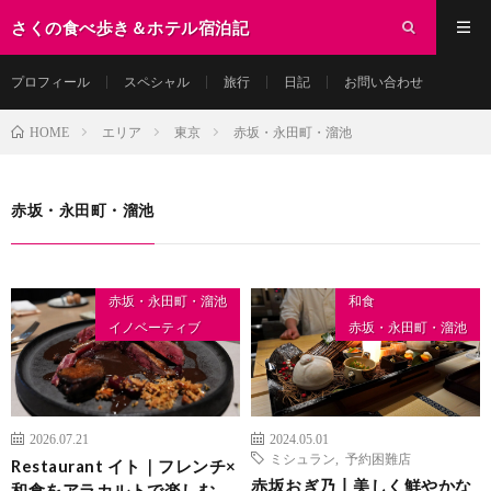
さくの食べ歩き＆ホテル宿泊記
プロフィール
スペシャル
旅行
日記
お問い合わせ
エリア
東京
赤坂・永田町・溜池
HOME
赤坂・永田町・溜池
赤坂・永田町・溜池
和食
イノベーティブ
赤坂・永田町・溜池
2026.07.21
2024.05.01
ミシュラン
,
予約困難店
Restaurant イト｜フレンチ×
赤坂おぎ乃丨美しく鮮やかな
和食をアラカルトで楽しむ。