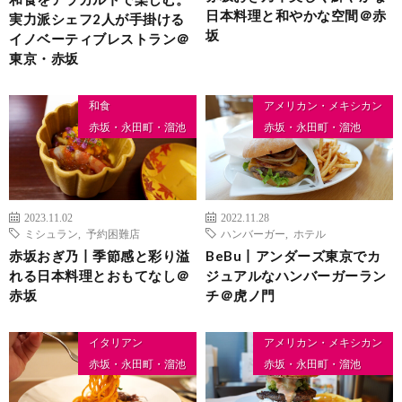
日本料理と和やかな空間＠赤
実力派シェフ2人が手掛ける
坂
イノベーティブレストラン＠
東京・赤坂
和食
アメリカン・メキシカン
赤坂・永田町・溜池
赤坂・永田町・溜池
2023.11.02
2022.11.28
ミシュラン
,
予約困難店
ハンバーガー
,
ホテル
赤坂おぎ乃丨季節感と彩り溢
BeBu丨アンダーズ東京でカ
れる日本料理とおもてなし＠
ジュアルなハンバーガーラン
赤坂
チ＠虎ノ門
イタリアン
アメリカン・メキシカン
赤坂・永田町・溜池
赤坂・永田町・溜池