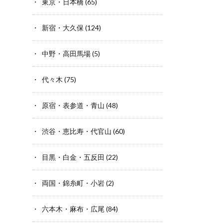
東京・日本橋
(65)
新宿・大久保
(124)
中野・高田馬場
(5)
代々木
(75)
原宿・表参道・青山
(48)
渋谷・恵比寿・代官山
(60)
目黒・白金・五反田
(22)
両国・錦糸町・小岩
(2)
六本木・麻布・広尾
(84)