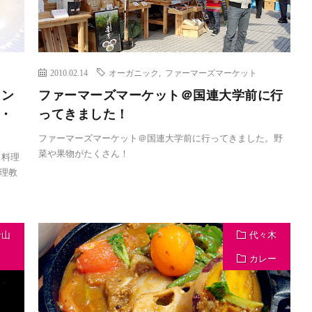
2010.02.14
オーガニック
,
ファーマーズマーケット
レン
ファーマーズマーケット＠国連大学前に行
ド・
ってきました！
ファーマーズマーケット＠国連大学前に行ってきました。野
菜や果物がたくさん！
 料理
理教
青山
代々木
カレー