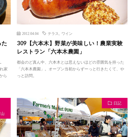
2012.04.04
テラス
,
ワイン
った
309【六本木】野菜が美味しい！農業実験
レストラン「六本木農園」
L
都会のど真ん中、六本木とは思えないほどの雰囲気を持った
隠れ家
「六本木農園」。オープン当初からずーっと行きたくて、や
から
っと訪問。
日記
官山