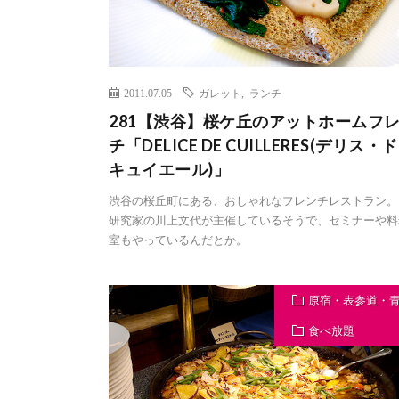
2011.07.05
ガレット
,
ランチ
281【渋谷】桜ケ丘のアットホームフ
チ「DELICE DE CUILLERES(デリス・
キュイエール)」
渋谷の桜丘町にある、おしゃれなフレンチレストラン。
研究家の川上文代が主催しているそうで、セミナーや料
室もやっているんだとか。
原宿・表参道・
食べ放題