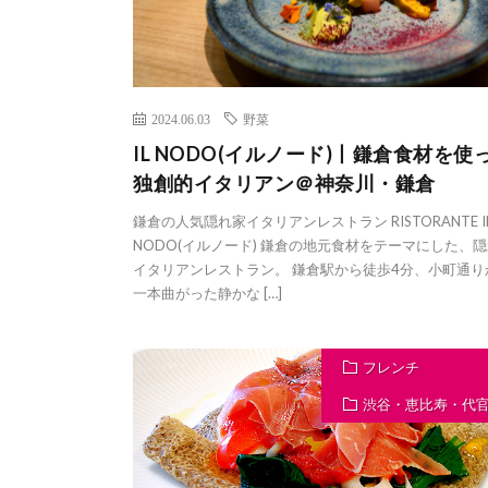
2024.06.03
野菜
IL NODO(イルノード)丨鎌倉食材を使
独創的イタリアン＠神奈川・鎌倉
鎌倉の人気隠れ家イタリアンレストラン RISTORANTE I
NODO(イルノード) 鎌倉の地元食材をテーマにした、
イタリアンレストラン。 鎌倉駅から徒歩4分、小町通り
一本曲がった静かな […]
フレンチ
渋谷・恵比寿・代