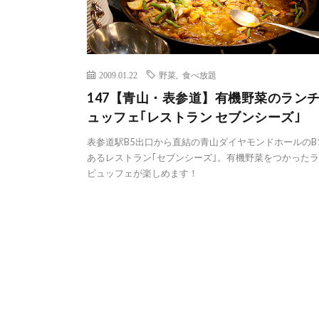
2009.01.22
野菜
,
食べ放題
147【青山・表参道】有機野菜のラン
ュッフェ｢レストラン セブンシーズ｣
表参道駅B5出口から直結の青山ダイヤモンドホールのB
あるレストラン｢セブンシーズ｣。有機野菜をつかった
ビュッフェが楽しめます！