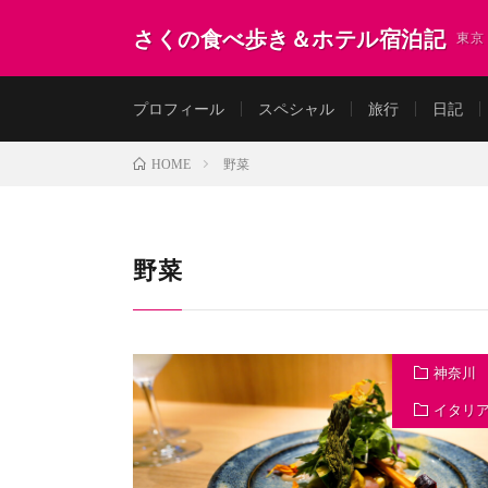
さくの食べ歩き＆ホテル宿泊記
東京
プロフィール
スペシャル
旅行
日記
野菜
HOME
野菜
神奈川
イタリ