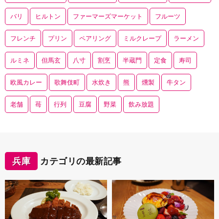
バリ
ヒルトン
ファーマーズマーケット
フルーツ
フレンチ
プリン
ペアリング
ミルクレープ
ラーメン
ルミネ
但馬玄
八寸
割烹
半蔵門
定食
寿司
欧風カレー
歌舞伎町
水炊き
熊
燻製
牛タン
老舗
苺
行列
豆腐
野菜
飲み放題
兵庫
カテゴリの最新記事