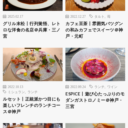
2025.02.17
2022.12.27
タルト
,
苺
グリル末松丨行列覚悟、レト
カフェ豆茶丨雰囲気バツグン
ロな洋食の名店＠兵庫・三ノ
の和みカフェでスイーツ＠神
宮
戸・元町
2022.10.13
2022.09.24
ランチ
,
ワイン
ミシュラン
,
ランチ
ESPICE丨遊び心たっぷりのモ
ルセット丨正統派かつ目にも
ダンガストロノミー＠神戸・
楽しいフレンチのランチコー
三宮
ス＠神戸