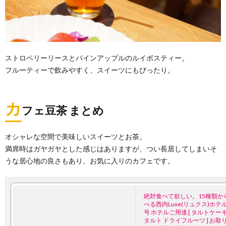
ストロベリーリースとパインアップルのルイボスティー。
フルーティーで飲みやすく、スイーツにもぴったり。
カ
フェ豆茶 まとめ
オシャレな空間で美味しいスイーツとお茶。
満席時はガヤガヤとした感じはありますが、つい長居してしまいそ
うな居心地の良さもあり、お気に入りのカフェです。
絶対食べて欲しい。15種類か
べる西内Luxe(リュクス)ホテ
号 ホテルご用達 [ タルトケー
タルト ドライフルーツ ] お取