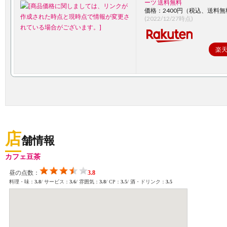
ーツ 送料無料
価格：2400円（税込、送料無
(2022/12/27時点)
楽
店
舗情報
カフェ豆茶