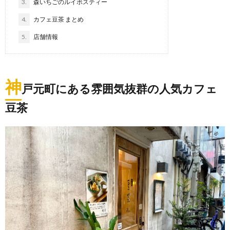
3.
森いちごのルイボスティー
4.
カフェ豆茶 まとめ
5.
店舗情報
神
戸元町にある雰囲気抜群の人気カフェ
豆茶