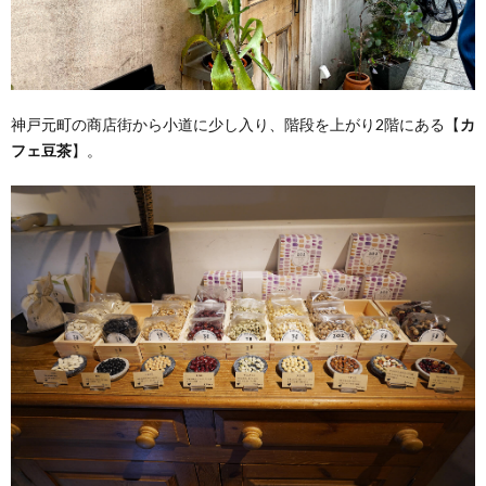
神戸元町の商店街から小道に少し入り、階段を上がり2階にある【
カ
フェ豆茶
】。