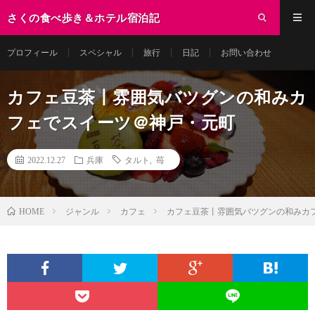
さくの食べ歩き＆ホテル宿泊記
プロフィール
スペシャル
旅行
日記
お問い合わせ
カフェ豆茶丨雰囲気バツグンの和みカ
フェでスイーツ＠神戸・元町
2022.12.27
兵庫
タルト
,
苺
ジャンル
カフェ
カフェ豆茶丨雰囲気バツグンの和みカ
HOME