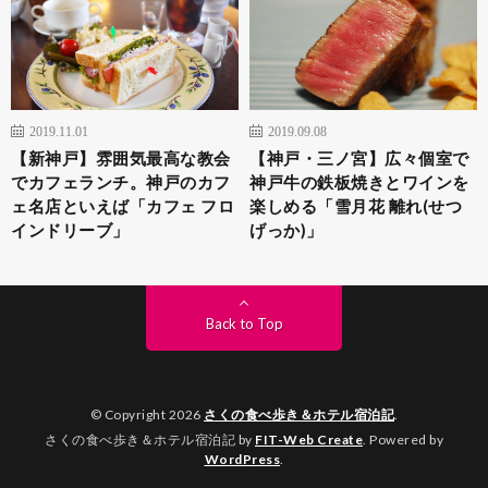
2019.11.01
2019.09.08
【新神戸】雰囲気最高な教会
【神戸・三ノ宮】広々個室で
でカフェランチ。神戸のカフ
神戸牛の鉄板焼きとワインを
ェ名店といえば「カフェ フロ
楽しめる「雪月花 離れ(せつ
インドリーブ」
げっか)」
Back to Top
© Copyright 2026
さくの食べ歩き＆ホテル宿泊記
.
さくの食べ歩き＆ホテル宿泊記 by
FIT-Web Create
. Powered by
WordPress
.