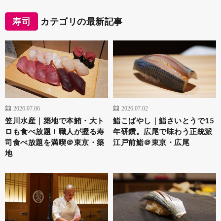
寿司
カテゴリの最新記事
2026.07.06
2026.07.02
笠川水産｜築地で本鮪・大ト
鮨こばやし｜鮨さいとうで15
ロも食べ放題！職人が握る寿
年研鑽。広尾で味わう正統派
司食べ放題を満喫＠東京・築
江戸前鮨＠東京・広尾
地