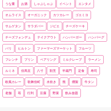
うな重
お酒
しゃぶしゃぶ
イベント
エンタメ
オムライス
オーガニック
カツカレー
ゴエミヨ
サムゲタン
サラダバー
ジビエ
チーズケーキ
チーズフォンデュ
テイクアウト
ハンバーガー
ハンバーグ
バリ
ヒルトン
ファーマーズマーケット
フルーツ
フレンチ
プリン
ペアリング
ミルクレープ
ラーメン
ルミネ
但馬玄
八寸
割烹
半蔵門
定食
寿司
欧風カレー
歌舞伎町
水炊き
熊
燻製
牛タン
老舗
苺
行列
豆腐
野菜
飲み放題