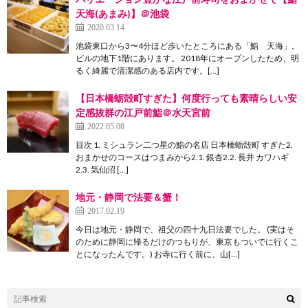
天海(あまみ)】＠池袋
2020.03.14
池袋東口から3〜4分ほど歩いたところにある「鮨 天海」。
ビルの地下1階にあります。 2018年にオープンしたため、明
るく綺麗で清潔感のある店内です。[…]
【日本橋蛎殻町すぎた】何度行っても素晴らしい安
定感抜群の江戸前鮨＠水天宮前
2022.05.08
目次 1. ミシュラン二つ星の鮨の名店 日本橋蛎殻町 すぎた2.
おまかせのコースはつまみから2.1. 銀杏2.2. 長井 カワハギ
2.3. 気仙沼 […]
地元・静岡で法要＆蟹！
2017.02.19
今日は地元・静岡で、祖父の四十九日法要でした。 (実はそ
のために静岡に帰るだけのつもりが、東京もついでに行くこ
とになったんです。) お寺に行く前に、山[…]