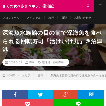
さくの食べ歩き＆ホテル宿泊記
プロフィール
スペシャル
旅行
日記
お問い合わせ
深海魚水族館の目の前で深海魚を食べ
られる回転寿司「活けいけ丸」＠沼津
港
2020.04.29
寿司
沼津港
,
回転寿司
エリア
静岡
深海魚水族館の目の前で深海魚を食べられ
HOME