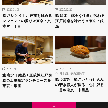
2026.01.08
2025.12.26
鮨 さいとう丨江戸前を極める
鮨 鈴木丨誠実な仕事が伝わる
レジェンドの握り＠東京・六
江戸前鮨を味わう＠東京・銀
本木一丁目
座
2025.09.01
2025.07.28
日本酒
,
予約困難店
鮨 竜介｜絶品！正統派江戸前
鮨つぼみ丨鮨さいとう仕込み
鮨の土曜限定ランチコース＠
の若き職人が握る、心に残る
東京・銀座
一貫＠東京・中目黒