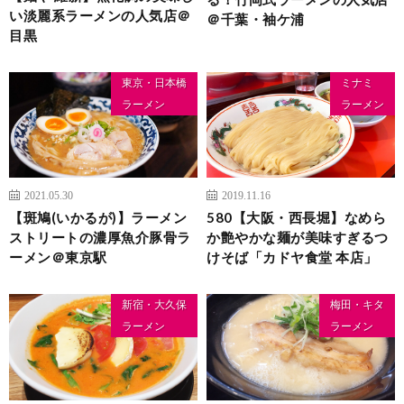
い淡麗系ラーメンの人気店＠
＠千葉・袖ケ浦
目黒
東京・日本橋
ミナミ
ラーメン
ラーメン
2021.05.30
2019.11.16
【斑鳩(いかるが)】ラーメン
580【大阪・西長堀】なめら
ストリートの濃厚魚介豚骨ラ
か艶やかな麺が美味すぎるつ
ーメン＠東京駅
けそば「カドヤ食堂 本店」
新宿・大久保
梅田・キタ
ラーメン
ラーメン