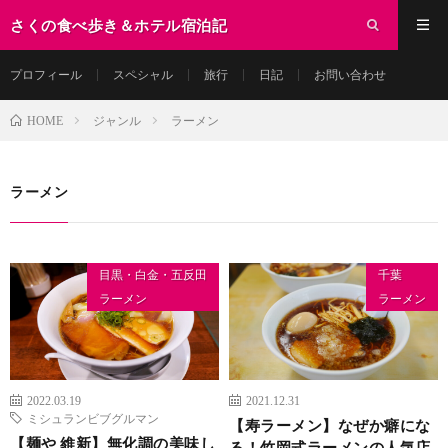
さくの食べ歩き＆ホテル宿泊記
プロフィール
スペシャル
旅行
日記
お問い合わせ
ジャンル
ラーメン
HOME
ラーメン
目黒・白金・五反田
千葉
ラーメン
ラーメン
2022.03.19
2021.12.31
ミシュランビブグルマン
【寿ラーメン】なぜか癖にな
【麺や 維新】無化調の美味し
る！竹岡式ラーメンの人気店