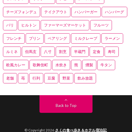
チーズフォンデュ
テイクアウト
ハンバーガー
ハンバーグ
バリ
ヒルトン
ファーマーズマーケット
フルーツ
フレンチ
プリン
ペアリング
ミルクレープ
ラーメン
ルミネ
但馬玄
八寸
割烹
半蔵門
定食
寿司
欧風カレー
歌舞伎町
水炊き
熊
燻製
牛タン
老舗
苺
行列
豆腐
野菜
飲み放題
Back to Top
© Copyright 2026
さくの食べ歩き＆ホテル宿泊記
.