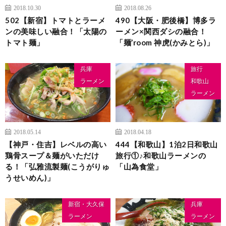
2018.10.30
2018.08.26
502【新宿】トマトとラーメ
490【大阪・肥後橋】博多ラ
ンの美味しい融合！「太陽の
ーメン×関西ダシの融合！
トマト麺」
「麺’room 神虎(かみとら)」
兵庫
旅行
ラーメン
和歌山
ラーメン
2018.05.14
2018.04.18
【神戸・住吉】レベルの高い
444【和歌山】1泊2日和歌山
鶏骨スープ＆麺がいただけ
旅行①♪和歌山ラーメンの
る！「弘雅流製麺(こうがりゅ
「山為食堂」
うせいめん)」
新宿・大久保
兵庫
ラーメン
ラーメン