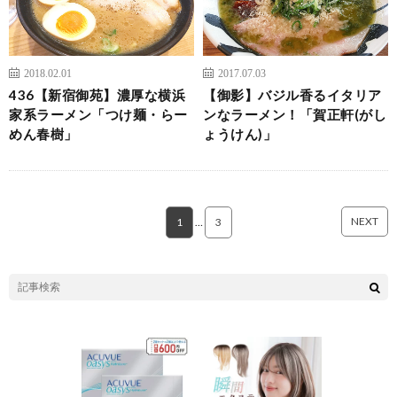
2018.02.01
2017.07.03
436【新宿御苑】濃厚な横浜
【御影】バジル香るイタリア
家系ラーメン「つけ麺・らー
ンなラーメン！「賀正軒(がし
めん春樹」
ょうけん)」
NEXT
1
…
3