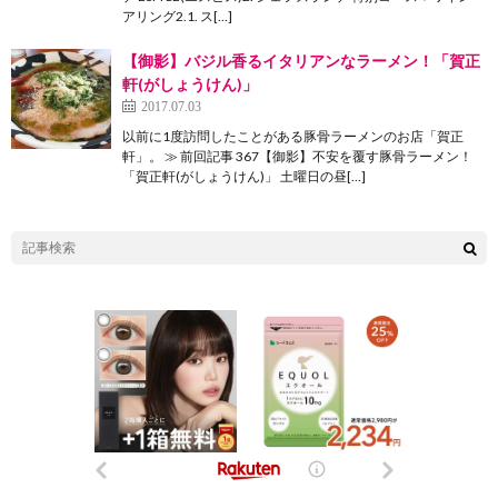
アリング2.1. ス[…]
【御影】バジル香るイタリアンなラーメン！「賀正
軒(がしょうけん)」
2017.07.03
以前に1度訪問したことがある豚骨ラーメンのお店「賀正
軒」。 ≫ 前回記事 367【御影】不安を覆す豚骨ラーメン！
「賀正軒(がしょうけん)」 土曜日の昼[…]