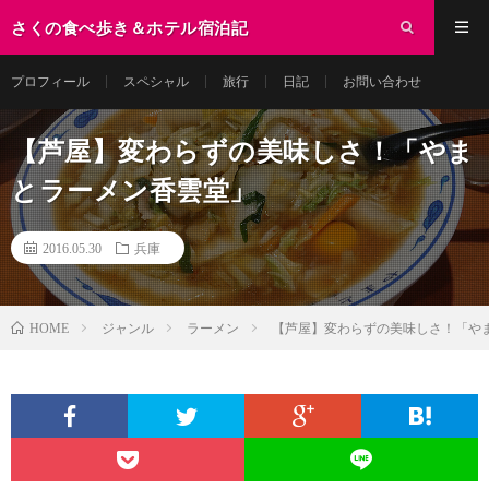
さくの食べ歩き＆ホテル宿泊記
プロフィール
スペシャル
旅行
日記
お問い合わせ
【芦屋】変わらずの美味しさ！「やま
とラーメン香雲堂」
2016.05.30
兵庫
ジャンル
ラーメン
【芦屋】変わらずの美味しさ！「や
HOME