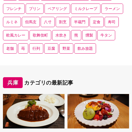
フレンチ
プリン
ペアリング
ミルクレープ
ラーメン
ルミネ
但馬玄
八寸
割烹
半蔵門
定食
寿司
欧風カレー
歌舞伎町
水炊き
熊
燻製
牛タン
老舗
苺
行列
豆腐
野菜
飲み放題
兵庫
カテゴリの最新記事