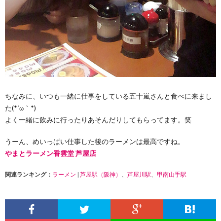
ちなみに、いつも一緒に仕事をしている五十嵐さんと食べに来まし
た(*´ω｀*)
よく一緒に飲みに行ったりあそんだりしてもらってます。笑
うーん、めいっぱい仕事した後のラーメンは最高ですね。
やまとラーメン香雲堂 芦屋店
関連ランキング：
ラーメン
|
芦屋駅（阪神）
、
芦屋川駅
、
甲南山手駅