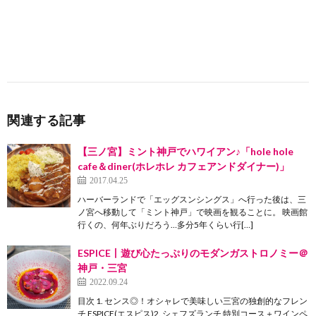
関連する記事
【三ノ宮】ミント神戸でハワイアン♪「hole hole
cafe＆diner(ホレホレ カフェアンドダイナー)」
2017.04.25
ハーバーランドで「エッグスンシングス」へ行った後は、三
ノ宮へ移動して「ミント神戸」で映画を観ることに。 映画館
行くの、何年ぶりだろう…多分5年くらい行[…]
ESPICE丨遊び心たっぷりのモダンガストロノミー＠
神戸・三宮
2022.09.24
目次 1. センス◎！オシャレで美味しい三宮の独創的なフレン
チ ESPICE(エスピス)2. シェフズランチ 特別コース＋ワインペ