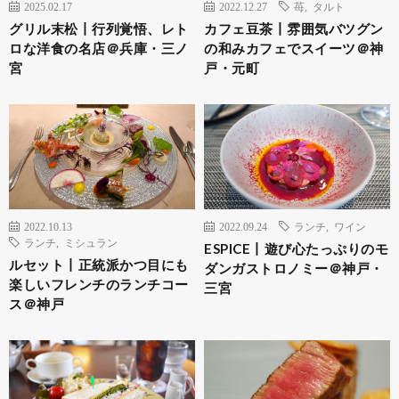
2025.02.17
2022.12.27
苺
,
タルト
グリル末松丨行列覚悟、レト
カフェ豆茶丨雰囲気バツグン
ロな洋食の名店＠兵庫・三ノ
の和みカフェでスイーツ＠神
宮
戸・元町
2022.10.13
2022.09.24
ランチ
,
ワイン
ランチ
,
ミシュラン
ESPICE丨遊び心たっぷりのモ
ルセット丨正統派かつ目にも
ダンガストロノミー＠神戸・
楽しいフレンチのランチコー
三宮
ス＠神戸