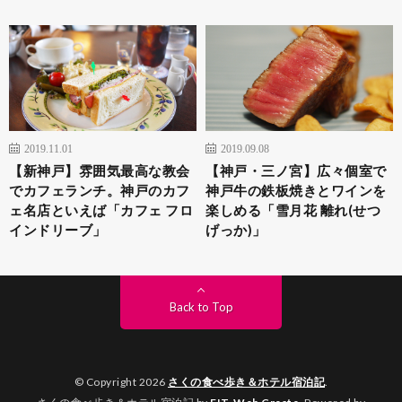
2019.11.01
2019.09.08
【新神戸】雰囲気最高な教会
【神戸・三ノ宮】広々個室で
でカフェランチ。神戸のカフ
神戸牛の鉄板焼きとワインを
ェ名店といえば「カフェ フロ
楽しめる「雪月花 離れ(せつ
インドリーブ」
げっか)」
Back to Top
© Copyright 2026
さくの食べ歩き＆ホテル宿泊記
.