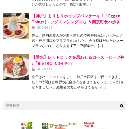
ンが美味しかったので、再訪♪ 山神[…]
【神戸】もりもりホイップパンケーキ！「Eggs’n
Things(エッグスンシングス)」＆南京町食べ歩き
2017.04.24
先日、静岡の友人が関西へ来たので神戸観光(というか三ノ
宮・神戸周辺をブラブラ)しました。 会う時はだいたいノー
プランなので、とりあえず三ノ宮駅集合。 […]
【垂水】レッドロックを思わせるローストビーフ丼
♪「BISTRO ICI(イチ)」
2017.02.11
今日はバドミントンをしに、神戸市西区まで行ってきまし
た！ 2時間ほど練習や試合形式をさせてもらって、いい汗を
かきました〜。 経験者の方とやらせてもらう[…]