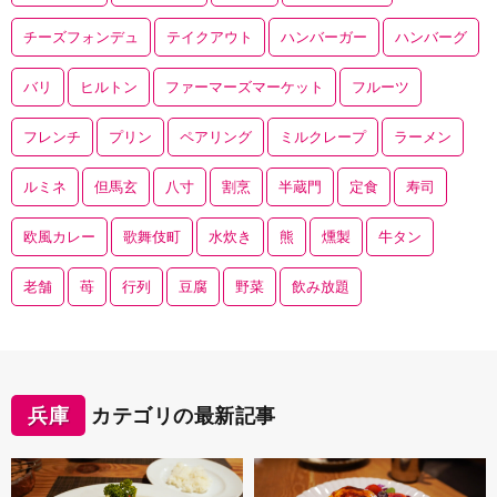
チーズフォンデュ
テイクアウト
ハンバーガー
ハンバーグ
バリ
ヒルトン
ファーマーズマーケット
フルーツ
フレンチ
プリン
ペアリング
ミルクレープ
ラーメン
ルミネ
但馬玄
八寸
割烹
半蔵門
定食
寿司
欧風カレー
歌舞伎町
水炊き
熊
燻製
牛タン
老舗
苺
行列
豆腐
野菜
飲み放題
兵庫
カテゴリの最新記事