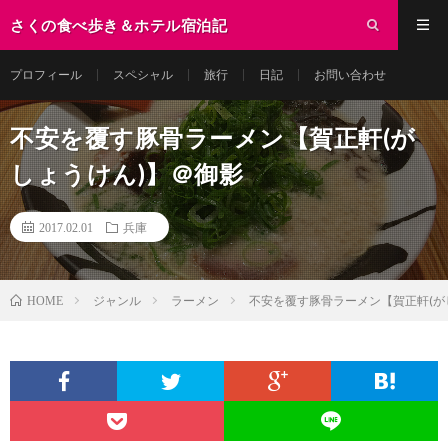
さくの食べ歩き＆ホテル宿泊記
プロフィール
スペシャル
旅行
日記
お問い合わせ
不安を覆す豚骨ラーメン【賀正軒(が
しょうけん)】＠御影
2017.02.01
兵庫
ジャンル
ラーメン
不安を覆す豚骨ラーメン【賀正軒(が
HOME