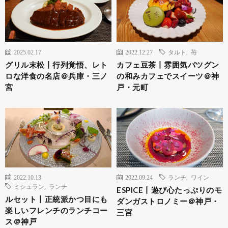
2025.02.17
2022.12.27
タルト
,
苺
グリル末松丨行列覚悟、レト
カフェ豆茶丨雰囲気バツグン
ロな洋食の名店＠兵庫・三ノ
の和みカフェでスイーツ＠神
宮
戸・元町
2022.10.13
2022.09.24
ランチ
,
ワイン
ミシュラン
,
ランチ
ESPICE丨遊び心たっぷりのモ
ルセット丨正統派かつ目にも
ダンガストロノミー＠神戸・
楽しいフレンチのランチコー
三宮
ス＠神戸