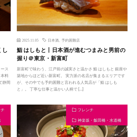
2025.11.05
日本酒
,
予約困難店
くし
鮨 はしもと丨日本酒が進むつまみと男前の
握り＠東京・新富町
コース
新富町で味わう、江戸前の誠実さと温かさ 鮨 はしもと 銀座や
日本料
築地からほど近い新富町。 実力派の名店が集まるエリアです
て静岡
が、その中でも予約困難と言われる人気店が「鮨 はしも
と」。 丁寧な仕事と温かい人柄で […]
ンチ
フレンチ
他
神楽坂・飯田橋・水道橋