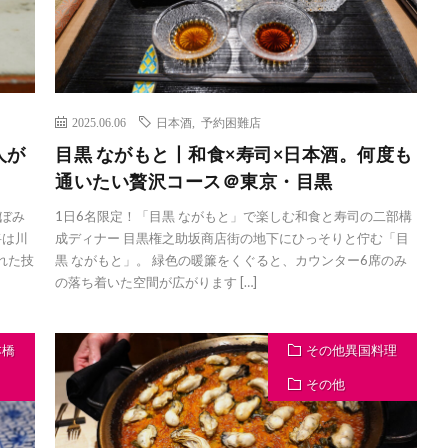
2025.06.06
日本酒
,
予約困難店
人が
目黒 ながもと丨和食×寿司×日本酒。何度も
通いたい贅沢コース＠東京・目黒
ぼみ
1日6名限定！「目黒 ながもと」で楽しむ和食と寿司の二部構
将は川
成ディナー 目黒権之助坂商店街の地下にひっそりと佇む「目
れた技
黒 ながもと」。 緑色の暖簾をくぐると、カウンター6席のみ
の落ち着いた空間が広がります […]
本橋
その他異国料理
その他