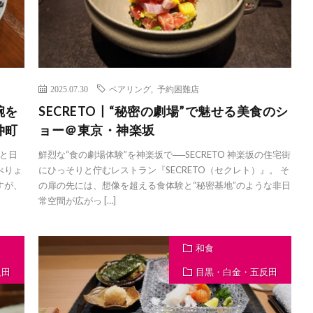
2025.07.30
ペアリング
,
予約困難店
腕を
SECRETO丨“秘密の劇場”で魅せる美食のシ
仲町
ョー＠東京・神楽坂
と日
鮮烈な“食の劇場体験”を神楽坂で──SECRETO 神楽坂の住宅街
べりょ
にひっそりと佇むレストラン『SECRETO（セクレト）』。 そ
すが、
の扉の先には、想像を超える食体験と“秘密基地”のような非日
常空間が広がっ […]
和食
反田
目黒・白金・五反田