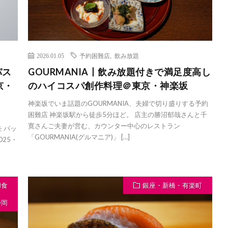
2026.01.05
予約困難店
,
飲み放題
パス
GOURMANIA丨飲み放題付きで満足度高し
京・
のハイコスパ創作料理＠東京・神楽坂
神楽坂でいま話題のGOURMANIA、夫婦で切り盛りする予約
困難店 神楽坂駅から徒歩5分ほど。 店主の勝沼郁哉さんと千
」
寛さんご夫妻が営む、カウンター中心のレストラン
モ パッ
「GOURMANIA(グルマニア)」 […]
25・
和食
銀座・新橋・有楽町
静岡