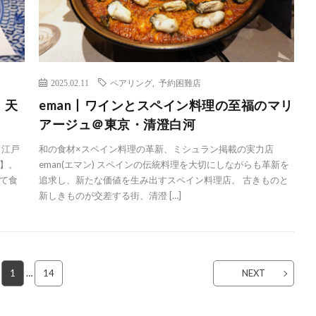
2025.02.11
ペアリング
,
予約困難店
、天
eman丨ワインとスペイン料理の至福のマリ
アージュ＠東京・清澄白河
 江戸
和の食材×スペイン料理の革新、ミシュラン掲載の実力店
】。
eman(エマン) スペインの伝統料理を大切にしながらも革新を
て食
追求し、新たな価値を生み出すスペイン料理店。 古きものと
新しきものが交差する街、清澄 […]
1
…
14
NEXT