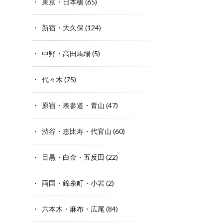
東京・日本橋
(65)
新宿・大久保
(124)
中野・高田馬場
(5)
代々木
(75)
原宿・表参道・青山
(47)
渋谷・恵比寿・代官山
(60)
目黒・白金・五反田
(22)
両国・錦糸町・小岩
(2)
六本木・麻布・広尾
(84)