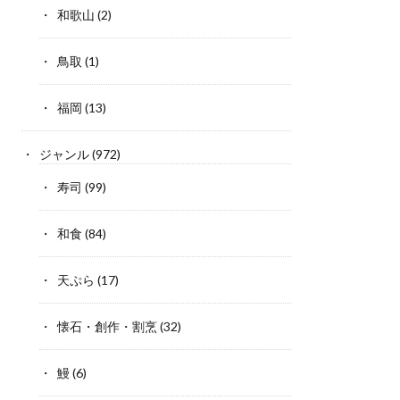
和歌山
(2)
鳥取
(1)
福岡
(13)
ジャンル
(972)
寿司
(99)
和食
(84)
天ぷら
(17)
懐石・創作・割烹
(32)
鰻
(6)