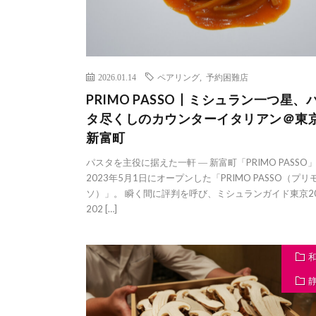
2026.01.14
ペアリング
,
予約困難店
PRIMO PASSO丨ミシュラン一つ星、
タ尽くしのカウンターイタリアン＠東
新富町
パスタを主役に据えた一軒 ― 新富町「PRIMO PASSO
2023年5月1日にオープンした「PRIMO PASSO（プリ
ソ）」。 瞬く間に評判を呼び、ミシュランガイド東京20
202 […]