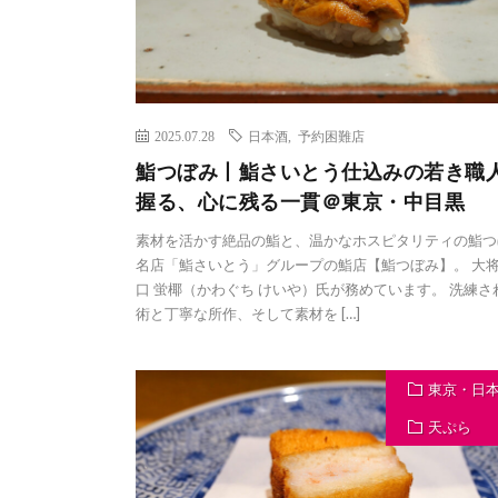
2025.07.28
日本酒
,
予約困難店
鮨つぼみ丨鮨さいとう仕込みの若き職
握る、心に残る一貫＠東京・中目黒
素材を活かす絶品の鮨と、温かなホスピタリティの鮨つ
名店「鮨さいとう」グループの鮨店【鮨つぼみ】。 大
口 蛍椰（かわぐち けいや）氏が務めています。 洗練さ
術と丁寧な所作、そして素材を […]
東京・日
天ぷら