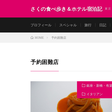
さくの食べ歩き＆ホテル宿泊記
東京
プロフィール
スペシャル
旅行
日記
予約困難店
HOME
予約困難店
銀座・新橋・有
イタリアン