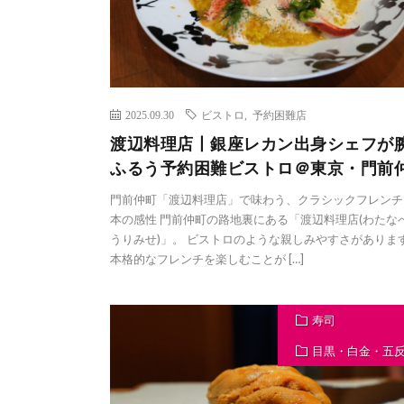
2025.09.30
ビストロ
,
予約困難店
渡辺料理店丨銀座レカン出身シェフが
ふるう予約困難ビストロ＠東京・門前
門前仲町「渡辺料理店」で味わう、クラシックフレンチ
本の感性 門前仲町の路地裏にある「渡辺料理店(わたな
うりみせ)」。 ビストロのような親しみやすさがありま
本格的なフレンチを楽しむことが […]
寿司
目黒・白金・五