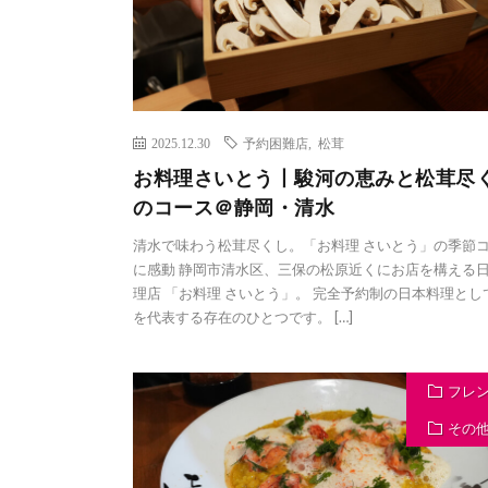
2025.12.30
予約困難店
,
松茸
お料理さいとう丨駿河の恵みと松茸尽
のコース＠静岡・清水
清水で味わう松茸尽くし。「お料理 さいとう」の季節
に感動 静岡市清水区、三保の松原近くにお店を構える
理店 「お料理 さいとう」。 完全予約制の日本料理とし
を代表する存在のひとつです。 […]
フレ
その