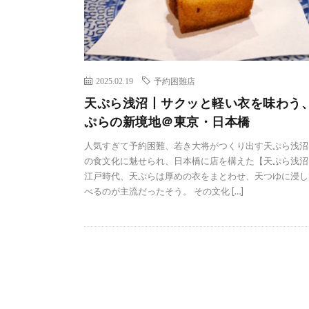
2025.02.19
予約困難店
天ぷら浅沼丨サクッと軽い衣を味わう
ぷらの新境地＠東京・日本橋
人気すぎて予約困難、若き大将がつくり出す天ぷら浅沼
の食文化に魅せられ、日本橋に店を構えた【天ぷら浅沼
江戸時代、天ぷらは厚めの衣をまとわせ、天つゆに浸し
べるのが主流だったそう。 その文化 […]