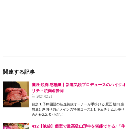
関連する記事
鷹匠 焼肉 感無量丨新進気鋭プロデュースのハイクオ
リティ焼肉@静岡
2024.02.21
目次 1. 予約困難の新進気鋭オーナーが手掛ける 鷹匠 焼肉 感
無量2. 厚切り肉がメインの特撰コース2.1. キムチナムル盛り
合わせ2.2. 炙り焼[…]
412【池袋】個室で最高級山形牛を堪能できる♪「牛