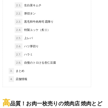
2.1.
生白菜キムチ
2.2.
厚切タン
2.3.
黒毛和牛肉寿司 霜降り
2.4.
特製ユッケ（炙り）
2.5.
上レバ
2.6.
ハツ厚切り
2.7.
ハラミ
2.8.
自慢のトロける杏仁豆腐
3.
まとめ
4.
店舗情報
高
品質！お肉一枚売りの焼肉店 焼肉とど