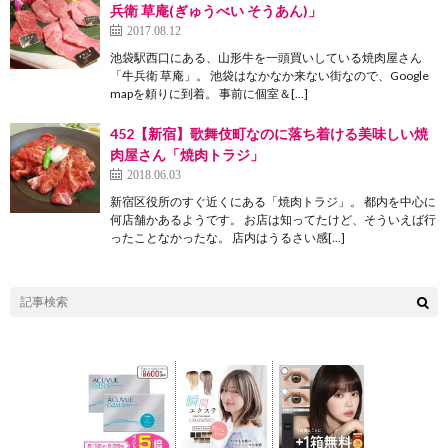
兵衛 草庵(ぎゅうべい そうあん)」
2017.08.12
池袋駅西口にある、山形牛を一頭買いしている焼肉屋さん
「牛兵衛 草庵」。 池袋はなかなか来ない街なので、Google
mapを頼りに到着。 事前に個室＆[…]
452【新宿】歌舞伎町なのに落ち着ける美味しい焼
肉屋さん「焼肉トラジ」
2018.06.03
新宿区役所のすぐ近くにある「焼肉トラジ」。 都内を中心に
何店舗かあるようです。 お店は知ってたけど、そういえば行
ったことなかったな。 店内はうるさい感[…]