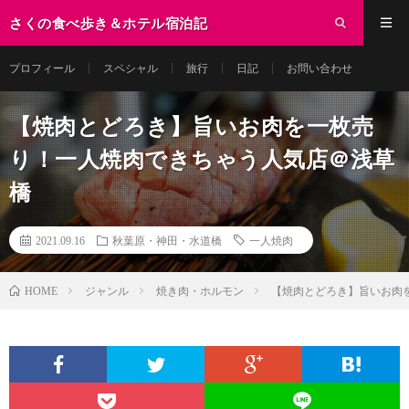
さくの食べ歩き＆ホテル宿泊記
プロフィール
スペシャル
旅行
日記
お問い合わせ
【焼肉とどろき】旨いお肉を一枚売
り！一人焼肉できちゃう人気店＠浅草
橋
2021.09.16
秋葉原・神田・水道橋
一人焼肉
ジャンル
焼き肉・ホルモン
【焼肉とどろき】旨いお肉
HOME