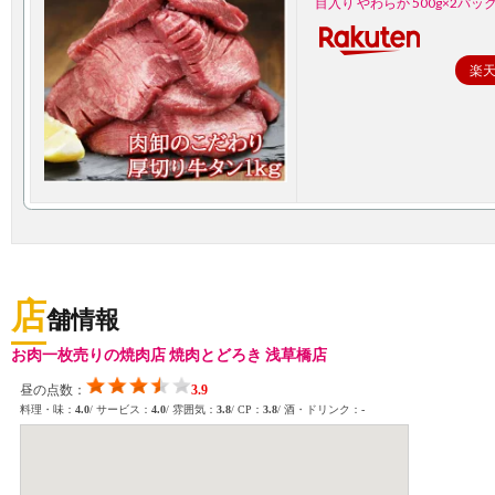
目入り やわらか 500g×2パッ
楽
店
舗情報
お肉一枚売りの焼肉店 焼肉とどろき 浅草橋店