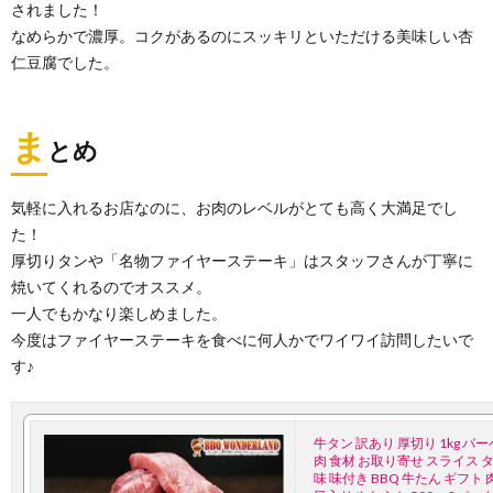
されました！
なめらかで濃厚。コクがあるのにスッキリといただける美味しい杏
仁豆腐でした。
ま
とめ
気軽に入れるお店なのに、お肉のレベルがとても高く大満足でし
た！
厚切りタンや「名物ファイヤーステーキ」はスタッフさんが丁寧に
焼いてくれるのでオススメ。
一人でもかなり楽しめました。
今度はファイヤーステーキを食べに何人かでワイワイ訪問したいで
す♪
牛タン 訳あり 厚切り 1kg バ
肉 食材 お取り寄せ スライス タ
味 味付き BBQ 牛たん ギフト 