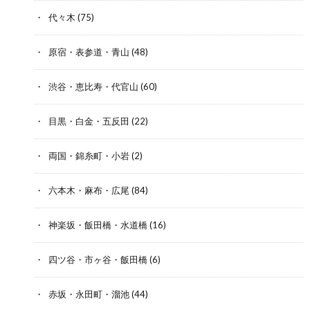
代々木
(75)
原宿・表参道・青山
(48)
渋谷・恵比寿・代官山
(60)
目黒・白金・五反田
(22)
両国・錦糸町・小岩
(2)
六本木・麻布・広尾
(84)
神楽坂・飯田橋・水道橋
(16)
四ツ谷・市ヶ谷・飯田橋
(6)
赤坂・永田町・溜池
(44)