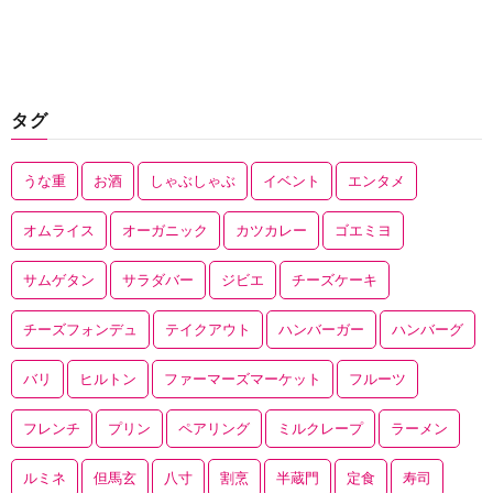
タグ
うな重
お酒
しゃぶしゃぶ
イベント
エンタメ
オムライス
オーガニック
カツカレー
ゴエミヨ
サムゲタン
サラダバー
ジビエ
チーズケーキ
チーズフォンデュ
テイクアウト
ハンバーガー
ハンバーグ
バリ
ヒルトン
ファーマーズマーケット
フルーツ
フレンチ
プリン
ペアリング
ミルクレープ
ラーメン
ルミネ
但馬玄
八寸
割烹
半蔵門
定食
寿司