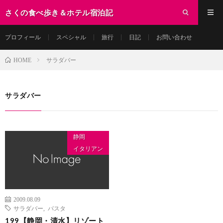
さくの食べ歩き＆ホテル宿泊記
プロフィール
スペシャル
旅行
日記
お問い合わせ
サラダバー
HOME
サラダバー
静岡
イタリアン
2009.08.09
サラダバー
,
パスタ
199【静岡・清水】リゾート